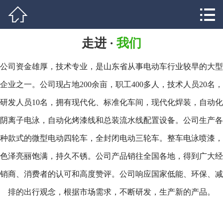


网站首页

产品展示
走进 ·
我们
奶糖
银河
公司资金雄厚，技术专业，是山东省从事电动车行业较早的大型
精灵
蚂蚁S
企业之一。公司现占地200余亩，职工400多人，技术人员20名，
星河（2门）
星河（4门）
研发人员10名，拥有现代化、标准化车间，现代化焊装，自动化
L6
玲珑
阴离子电泳，自动化烤漆线和总装流水线配置设备。公司生产各
种款式的微型电动四轮车，全封闭电动三轮车。整车电泳喷漆，
玲珑plus
凌智
色泽亮丽饱满，持久不锈。公司产品销往全国各地，得到广大经
星辉
星辉plus
销商、消费者的认可和高度赞评。公司响应国家低能、环保、减
瑶光
排的出行观念，根据市场需求，不断研发，生产新的产品。
公司场景