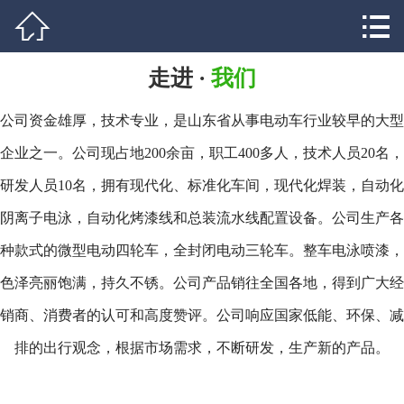


网站首页

产品展示
走进 ·
我们
奶糖
银河
公司资金雄厚，技术专业，是山东省从事电动车行业较早的大型
精灵
蚂蚁S
企业之一。公司现占地200余亩，职工400多人，技术人员20名，
星河（2门）
星河（4门）
研发人员10名，拥有现代化、标准化车间，现代化焊装，自动化
L6
玲珑
阴离子电泳，自动化烤漆线和总装流水线配置设备。公司生产各
种款式的微型电动四轮车，全封闭电动三轮车。整车电泳喷漆，
玲珑plus
凌智
色泽亮丽饱满，持久不锈。公司产品销往全国各地，得到广大经
星辉
星辉plus
销商、消费者的认可和高度赞评。公司响应国家低能、环保、减
瑶光
排的出行观念，根据市场需求，不断研发，生产新的产品。
公司场景