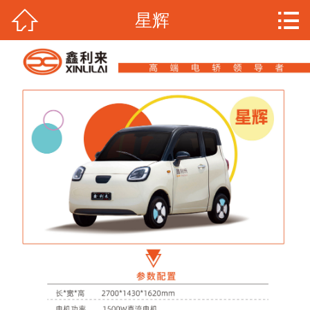


星辉
网站首页

产品展示
奶糖
银河
精灵
蚂蚁S
星河（2门）
星河（4门）
L6
玲珑
玲珑plus
凌智
星辉
星辉plus
瑶光
公司场景